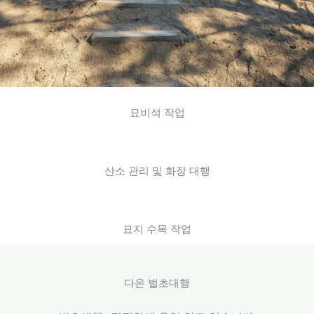
묘비석 작업
산소 관리 및 화장 대행
묘지 수목 작업
다온 벌초대행