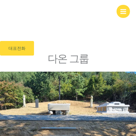
콘
다온 벌초대행
텐
츠
전국 어디서나 가능
로
벌초,예초도 전문가가 하면 다릅니다
건
기업전문 벌초대행/전문인력 대기중
너
뛰
대표전화
기
다온 그룹